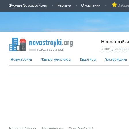
Журнал Novostroyki.org
Реклама
О компании
Избра
Новостройки
У вас другой рег
Новостройки
Жилые комплексы
Квартиры
Застройщики
Новостройки.орг
→
Застройщики
→
СоюзГенСтрой