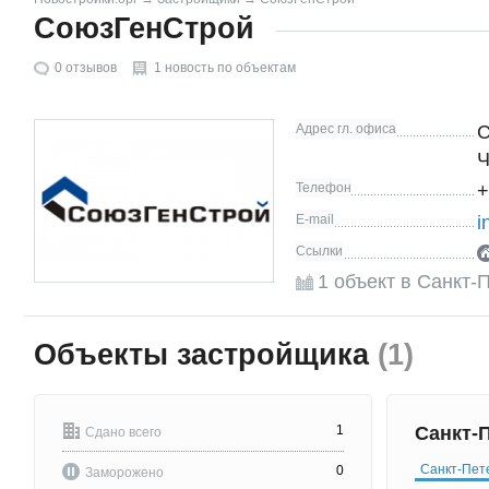
СоюзГенСтрой
0
отзывов
1 новость по объектам
Адрес гл. офиса
С
Ч
Телефон
+
E-mail
i
Ссылки
1 объект в Санкт-
Объекты застройщика
(1)
1
Санкт-
Сдано всего
Санкт-Пет
0
Заморожено