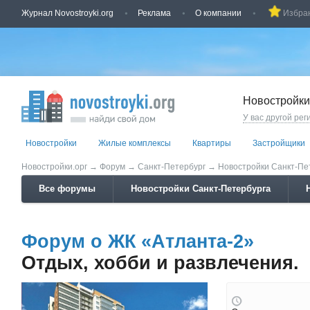
Журнал Novostroyki.org
Реклама
О компании
Избра
Новостройки
У вас другой рег
Новостройки
Жилые комплексы
Квартиры
Застройщики
Новостройки.орг
→
Форум
→
Санкт-Петербург
→
Новостройки Санкт-Пе
Все форумы
Новостройки Санкт-Петербурга
Форум о ЖК «Атланта-2»
Отдых, хобби и развлечения.