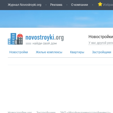
Журнал Novostroyki.org
Реклама
О компании
Избра
Новостройки
У вас другой рег
Новостройки
Жилые комплексы
Квартиры
Застройщики
Новостройки.орг
→
Застройщики
→
ЗАО «Мосфундаментстройинвест»