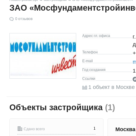
ЗАО «Мосфундаментстройинв
0
отзывов
Адрес гл. офиса
г
д
Телефон
+
E-mail
m
Год создания
1
Ссылки
1 объект в Москве
Объекты застройщика
(1)
1
Москв
Сдано всего